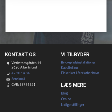
KONTAKT OS
VI TILBYDER
Byggepladsinstallationer
Værkstedsgården 14
2620 Albertslund
Kabelfejl.nu
Elektriker i Storkøbenhavn
42 20 14 84
Send mail
LÆS MERE
CVR: 38796321
Blog
Om os
Ledige stillinger