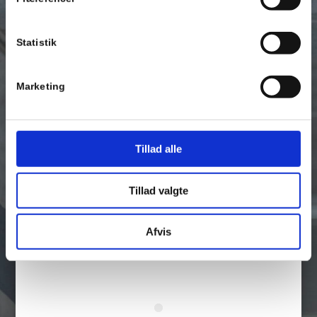
KONTAKT OS FOR ET
UFORPLIGTENDE TILBUD
Statistik
Vær på forkant med alt gældende lovgivning på din
byggeplads, ved at kontakte en dygtig og erfaren el-
Marketing
installatør i dag. Du kan ringe til os på
42 20 14 84
eller
sende os en mail på
kontakt@rebosupport.dk
. Du kan også
benytte dig af vores kontaktformular. Vi sidder klar til at
tage en snak om dine ønsker og behov.
Tillad alle
Tillad valgte
SKRIV TIL OS
Afvis