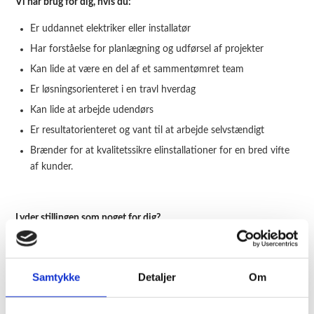
Vi har brug for dig, hvis du:
Er uddannet elektriker eller installatør
Har forståelse for planlægning og udførsel af projekter
Kan lide at være en del af et sammentømret team
Er løsningsorienteret i en travl hverdag
Kan lide at arbejde udendørs
Er resultatorienteret og vant til at arbejde selvstændigt
Brænder for at kvalitetssikre elinstallationer for en bred vifte
af kunder.
Lyder stillingen som noget for dig?
Hvis du drømmer om at blive elektriker hos Rebo Support ApS,
skal du sende dit CV og ansøgning til os snarest muligt. Har du
spørgsmål til stillingen, er du velkommen til at kontakte
Samtykke
Detaljer
Om
indehaver René Boll på
rbj@rebosupport.dk
. Hvis du har lyst til at
tage en snak over telefonen, bedes du sende en forespørgsel på