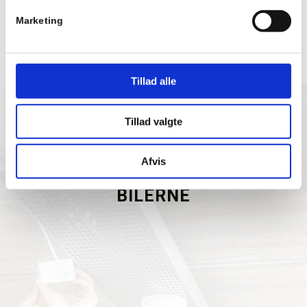
Marketing
Tillad alle
Tillad valgte
REBO SUPPORT APS ER
HJERTEPILOTER,
Afvis
VI HAR HJERTESTARTER I
BILERNE