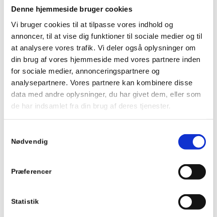
mail.
Denne hjemmeside bruger cookies
Vi glæder os til at høre fra dig.
Vi bruger cookies til at tilpasse vores indhold og
annoncer, til at vise dig funktioner til sociale medier og til
Vi er en installationsvirksomhed, der vil ud over stepperne – vil du
at analysere vores trafik. Vi deler også oplysninger om
med?
din brug af vores hjemmeside med vores partnere inden
for sociale medier, annonceringspartnere og
analysepartnere. Vores partnere kan kombinere disse
data med andre oplysninger, du har givet dem, eller som
de har indsamlet fra din brug af deres tjenester.
Samtykkevalg
Nødvendig
Præferencer
Statistik