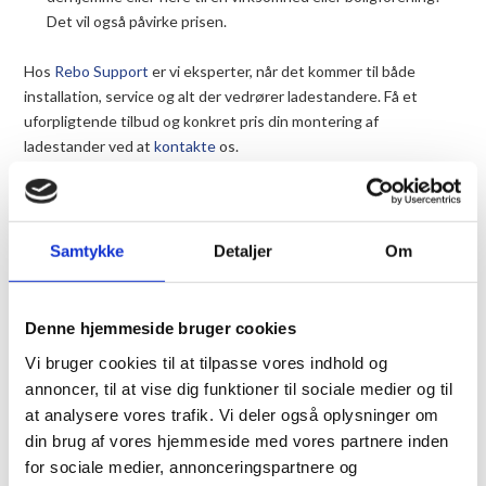
Det vil også påvirke prisen.
Hos
Rebo Support
er vi eksperter, når det kommer til både
installation, service og alt der vedrører ladestandere. Få et
uforpligtende tilbud og konkret pris din montering af
ladestander ved at
kontakte
os.
EGEN LADESTANDER HAR
Samtykke
Detaljer
Om
MANGE FORDELE
Når du får en ladestander i hjemmet eller i virksomheden, kan du
Denne hjemmeside bruger cookies
forvente både økonomiske og praktiske fordele. Her er 5 gode
Vi bruger cookies til at tilpasse vores indhold og
grunde til, at du skal overveje at få en installeret:
annoncer, til at vise dig funktioner til sociale medier og til
Oplad nemt og hurtigt, når det passer dig
at analysere vores trafik. Vi deler også oplysninger om
Oplad billigere end på offentlige stationer
din brug af vores hjemmeside med vores partnere inden
for sociale medier, annonceringspartnere og
Slip for at vente ved offentlige stationer