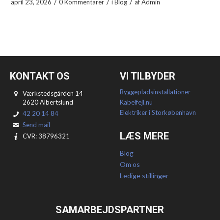
/
/
/
april 23, 2026
0 Kommentarer
i
Blog
af
Admin
KONTAKT OS
VI TILBYDER
Byggepladsinstallationer
Værkstedsgården 14
2620 Albertslund
Kabelfejl.nu
Elektriker i Storkøbenhavn
42 20 14 84
Send mail
LÆS MERE
CVR: 38796321
Blog
Om os
Ledige stillinger
SAMARBEJDSPARTNER