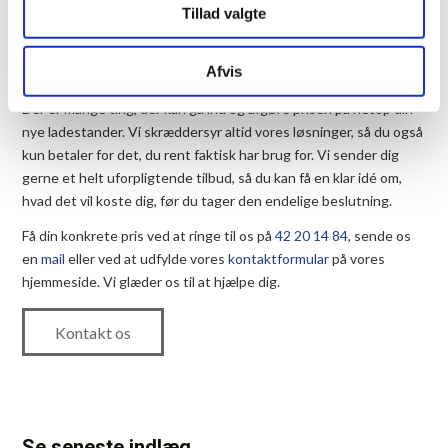
Tillad valgte
FÅ ET SKRÆDDERSYET
TILBUD OG HØR MERE
Afvis
Der er mange ting, der kan gå ind og afgøre prisen på netop din
nye ladestander. Vi skræddersyr altid vores løsninger, så du også
kun betaler for det, du rent faktisk har brug for. Vi sender dig
gerne et helt uforpligtende tilbud, så du kan få en klar idé om,
hvad det vil koste dig, før du tager den endelige beslutning.
Få din konkrete pris ved at ringe til os på
42 20 14 84
, sende os
en
mail
eller ved at udfylde vores
kontaktformular
på vores
hjemmeside. Vi glæder os til at hjælpe dig.
Kontakt os
Se seneste indlæg