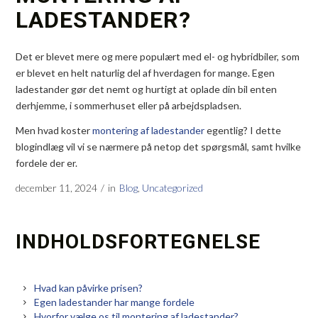
LADESTANDER?
Det er blevet mere og mere populært med el- og hybridbiler, som
er blevet en helt naturlig del af hverdagen for mange. Egen
ladestander gør det nemt og hurtigt at oplade din bil enten
derhjemme, i sommerhuset eller på arbejdspladsen.
Men hvad koster
montering af ladestander
egentlig? I dette
blogindlæg vil vi se nærmere på netop det spørgsmål, samt hvilke
fordele der er.
december 11, 2024
/
in
Blog
,
Uncategorized
INDHOLDSFORTEGNELSE
Hvad kan påvirke prisen?
Egen ladestander har mange fordele
Hvorfor vælge os til montering af ladestander?